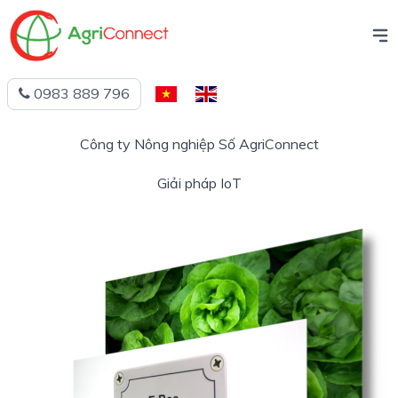
0983 889 796
Tiếng
English
Việt
Công ty Nông nghiệp Số AgriConnect
Giải pháp IoT