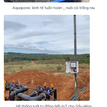
Aquaponic: kinh tế tuần hoàn _ nuôi cá-trồng rau
Hệ thống tưới tự động NB-IoT cho Sầu riêng