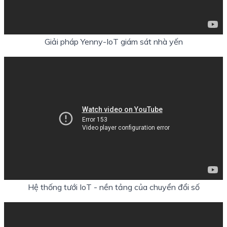
Giải pháp Yenny-IoT giám sát nhà yến
Hệ thống tưới IoT - nền tảng của chuyển đổi số