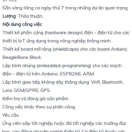
Sẵn sàng tăng ca ngày thứ 7 trong những dự án quan trọng.
Lương
: Thỏa thuận.
Nội dung công việc
Thiết kế phần cứng (hardware design) điện - điện tử cho các
thiết bị IoT ứng dụng trong nông nghiệp thông minh.
Thiết kế board mở rộng (shield/cape) cho các board Arduino,
BeagleBone Black.
Lập trình nhúng (embedded-programming) cho các mạch
điện - điện tử trên Arduino, ESP8266, ARM.
Lập trình giao tiếp không dây thông dụng: Wifi, Bluetooth,
Lora, GSM/GPRS, GPS.
Kiểm tra và đóng gói sản phẩm.
Công việc khác theo sự phân công.
Yêu cầu
Ứng viên sắp tốt nghiệp hoặc đã tốt nghiệp các trường đại
học, cao đẳng chuyên ngành Điện tử, Cơ điện tử (hoặc các