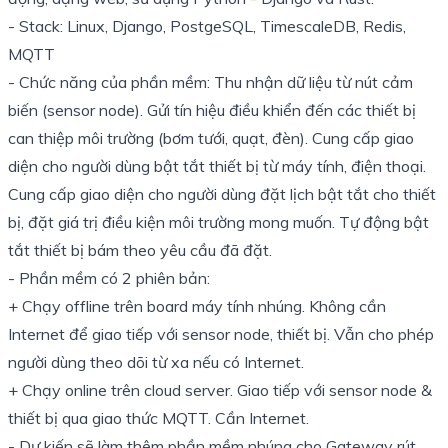
- Stack: Linux, Django, PostgeSQL,
TimescaleDB
, Redis,
MQTT
- Chức năng của phần mềm: Thu nhận dữ liệu từ nút cảm
biến (sensor node). Gửi tín hiệu điều khiển đến các thiết bị
can thiệp môi trường (bơm tưới, quạt, đèn). Cung cấp giao
diện cho người dùng bật tắt thiết bị từ máy tính, điện thoại.
Cung cấp giao diện cho người dùng đặt lịch bật tắt cho thiết
bị, đặt giá trị điều kiện môi trường mong muốn. Tự động bật
tắt thiết bị bám theo yêu cầu đã đặt.
- Phần mềm có 2 phiên bản:
+ Chạy offline trên board máy tính nhúng. Không cần
Internet để giao tiếp với sensor node, thiết bị. Vẫn cho phép
người dùng theo dõi từ xa nếu có Internet.
+ Chạy online trên cloud server. Giao tiếp với sensor node &
thiết bị qua giao thức MQTT. Cần Internet.
- Dự kiến sẽ làm thêm phần mềm nhúng cho Gateway rút