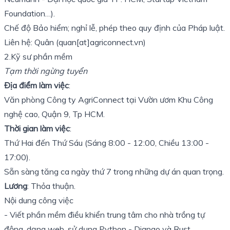
Foundation…).
Chế độ Bảo hiểm; nghỉ lễ, phép theo quy định của Pháp luật.
Liên hệ: Quân (quan[at]agriconnect.vn)
2.Kỹ sư phần mềm
Tạm thời ngừng tuyển
Địa điểm làm việc
:
Văn phòng Công ty AgriConnect tại Vườn ươm Khu Công
nghệ cao, Quận 9, Tp HCM.
Thời gian làm việc
:
Thứ Hai đến Thứ Sáu (Sáng 8:00 - 12:00, Chiều 13:00 -
17:00).
Sẵn sàng tăng ca ngày thứ 7 trong những dự án quan trọng.
Lương
: Thỏa thuận.
Nội dung công việc
- Viết phần mềm điều khiển trung tâm cho nhà trồng tự
động, dạng web, sử dụng Python -
Django
và Rust.