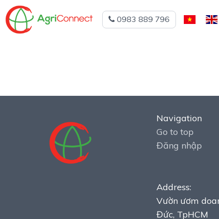
0983 889 796
Tiếng
E
Việt
Navigation
Go to top
Đăng nhập
Address:
Vườn ươm doan
Đức, TpHCM